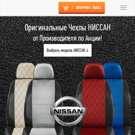
|
ОФОРМИТЬ ЗАКАЗ
Togg
navi
Оригинальные Чехлы НИССАН
от Производителя по Акции!
Выбрать модель НИССАН ↓